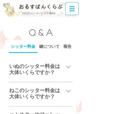
日本ペットシッターサービス 練馬店
Q & A
シッター料金
鍵について
報告・連絡について
いぬのシッター料金は
大体いくらですか？
【城西/練馬近辺】 ¥3300-
¥3900/30分(散歩なし） または、
ねこのシッター料金は
¥4200-¥5800/60分(散歩あり) の
大体いくらですか？
どちらかです。 上記に移動費用
【城西/練馬近辺】 ¥3100/30分
と、 コインパーキング利用があれ
¥4500/60分 のどちらかです。 ４
ばご負担をお願いしております。