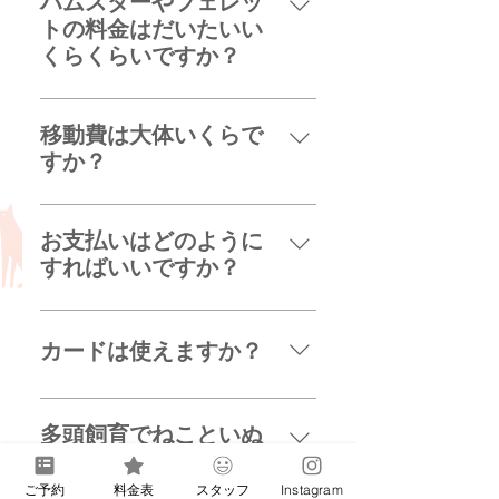
ハムスターやフェレッ
頭以上になると¥800/1頭ずつ追加
【城南/目黒近辺】 ¥5000(散歩あ
トの料金はだいたいい
になります 上記に移動費用と、 コ
り) で、移動費も込みです。 ※
くらくらいですか？
インパーキング利用があればご負
現在は小型犬のみ対応可能です 多
【城西/練馬近辺】 ¥3100/30分
担をお願いしております。 【城南/
頭飼育の場合は一頭ずつ追加料金
¥4500/60分 のどちらかです。 ４
目黒近辺】 ¥5000/60分 で、移動
移動費は大体いくらで
が発生しますので、料金表をご確
ケージ以上になると¥800/1ケージ
費も込みです。 ４頭以上になると
すか？
認ください
ずつ追加になります 【城南/目黒近
¥1000/1頭ずつ追加になります
【城西/練馬近辺】 ざっとになりま
辺】 ¥5000/60分 のみでのご案
すが、地域的には以下のような振
内です ４ケージ以上になると
お支払いはどのように
り分けです ¥200→谷原、三原台、
¥1000/1ケージずつ追加になりま
すればいいですか？
高松 ¥300→石神井公園、光が丘、
す 上記に移動費用を合わせた料金
打ち合わせ/鍵の受け取りの際に ・
井荻、富士見台、中村橋 ¥400→大
がご利用料金となります
現金でお支払い または、 ・お振込
泉学園、武蔵関、保谷、豊玉、平
カードは使えますか？
み ・PayPay ・楽天Pay で事前に
和台、善福寺、井草、鷺ノ宮、阿
お支払いをお願いしております。
佐谷北 ¥500→ひばりヶ丘、東伏
PayPay、楽天Payに登録していた
詳細はお送りしているご請求書か
見、小竹向原、和光市 ¥600→西武
だければ使用できますが、 それ以
多頭飼育でねこといぬ
らご確認ください。 ※カード払い
柳沢、東久留米、朝霞市南部 その
外の方法でカード払いをご利用い
を飼っています。いく
はご利用いただけませんが、
他に、コインパーキングを利用す
ただくことはできません。
らでシッターを頼めま
ご予約
料金表
スタッフ
Instagram