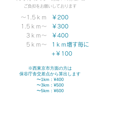
ご負担をお願いしております
～1.5ｋｍ
￥200
1.5ｋｍ〜
￥300
3ｋｍ〜
￥400
5ｋｍ～
1ｋｍ増す毎に
+￥100
※西東京市方面の方は
保谷庁舎交差点から算出します
〜1km：¥400
〜3km：¥500
​〜5km：¥600