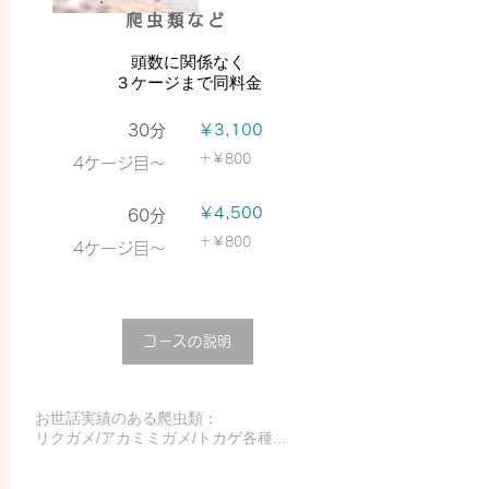
爬虫類など
頭数に関係なく
３
​ケージまで同料金
30分
￥3,1
00
＋
￥
800
​4ケージ目〜
￥4,500
60分
＋
￥800
4ケージ目〜
コースの説明
お世話実績のある爬虫類：
​リクガメ/アカミミガメ/トカゲ各種...