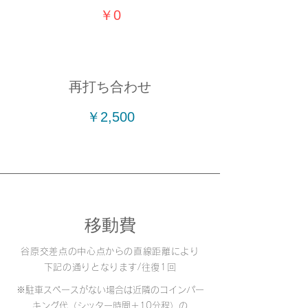
￥0
再打ち合わせ
￥2,500
移動費
谷原交差点の中心点からの直線距離により
下記の通りとなります/往復1回
※駐車スペースがない場合は近隣の
コインパー
キング代（シッター時間＋10分程）の