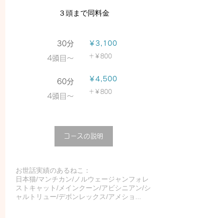
３​頭まで同料金
30分
￥3,100
＋
￥800
​4頭目〜
￥4,500
60分
＋
￥800
4頭目〜
コースの説明
お世話実績のあるねこ：
​日本猫/マンチカン/ノルウェージャンフォレ
ストキャット/メインクーン/アビシニアン/シ
ャルトリュー/デボンレックス/アメショ...