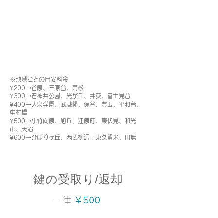
※地域ごとの目安料金
¥200→谷原、三原台、高松
¥300→石神井公園、光が丘、井荻、富士見台
¥400→大泉学園、武蔵関、保谷、豊玉、平和台、
中村橋
¥500→小竹向原、旭丘、江原町、東伏見、和光
市、天沼
¥600→ひばりヶ丘、西武柳沢、東久留米、田無
鍵の受取り/返却
​一律
￥500