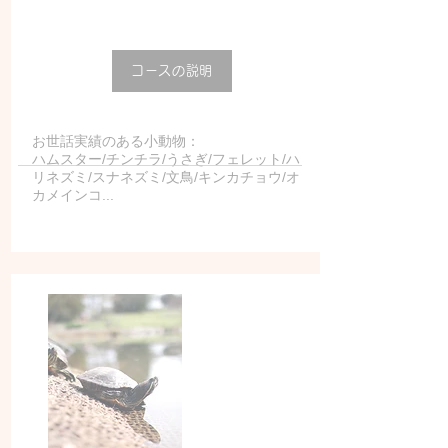
コースの説明
お世話実績のある小動物：
ハムスター/チンチラ/うさぎ/フェレット/ハ
リネズミ/スナネズミ/文鳥/キンカチョウ/オ
カメインコ...