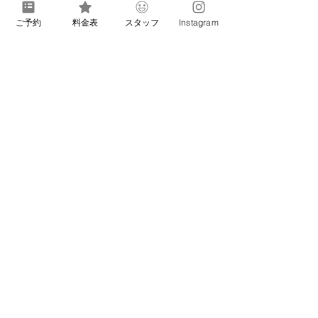
ご予約
料金表
スタッフ
Instagram
​グルーミング サポート ご利用料金🐾
1回
¥1,000/1頭
​60分シッターご利用時にのみオプションとして追加していただけます
​60分では足りないお世話内容の場合は、前もって延長料金をお願いすることが
あります
人見知り、ブラッシングが苦手などの場合は実施できない場合がありますので
ご了承ください