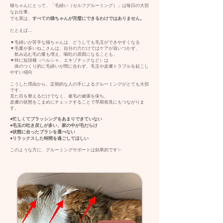
猫ちゃんにとって、「毛繕い（セルフグルーミング）」は毎日の大切
なお仕事。
でも実は、
すべての猫ちゃんが完璧にできるわけではありません。
たとえば…
▼毛繕いが苦手な猫ちゃんは、どうしても毛玉ができやすくなる
▼毛量が多いねこさんは、自分の力だけではケアが追いつかず、
飲み込む毛の量も増え、嘔吐の原因になることも。
▼特に短頭種（ペルシャ、エキゾチックなど）は
体のつくり的に毛繕いが間に合わず、毛玉や皮膚トラブルを起こし
やすい傾向
こうした理由から、定期的な人の手によるグルーミングがとても大切
です。
見た目を整えるだけでなく、被毛の健康を保ち、
皮膚の状態をこまめにチェックすることで早期発見にもつながりま
す。
●忙しくてブラッシングをあまりできていない
●毛玉の吐き戻しが多い、家の中が毛だらけ
●状態に合ったブラシを選べない
●リラックスした時間を過ごしてほしい
このような方に、グルーミングサポートは効果的です✨️