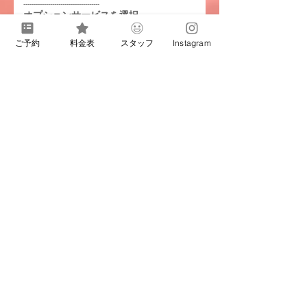
-------------------------------------
オプションサービスを選択
●お部屋の植物 ¥300
ご予約
料金表
スタッフ
Instagram
●屋外の植物 ¥500
●グルーミング スプレー仕上
げ¥700
●グルーミング マッサージ＆
クリーム仕上げ¥1000 ※60分
シッターで対応
オプションが必要な日程・回数
■駐車場
打ち合わせの際、駐車スペースはあり
ますか？
（必須項目）